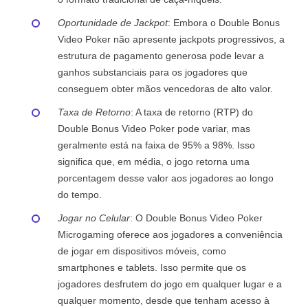
Oportunidade de Jackpot
: Embora o Double Bonus
Video Poker não apresente jackpots progressivos, a
estrutura de pagamento generosa pode levar a
ganhos substanciais para os jogadores que
conseguem obter mãos vencedoras de alto valor.
Taxa de Retorno
: A taxa de retorno (RTP) do
Double Bonus Video Poker pode variar, mas
geralmente está na faixa de 95% a 98%. Isso
significa que, em média, o jogo retorna uma
porcentagem desse valor aos jogadores ao longo
do tempo.
Jogar no Celular
: O Double Bonus Video Poker
Microgaming oferece aos jogadores a conveniência
de jogar em dispositivos móveis, como
smartphones e tablets. Isso permite que os
jogadores desfrutem do jogo em qualquer lugar e a
qualquer momento, desde que tenham acesso à