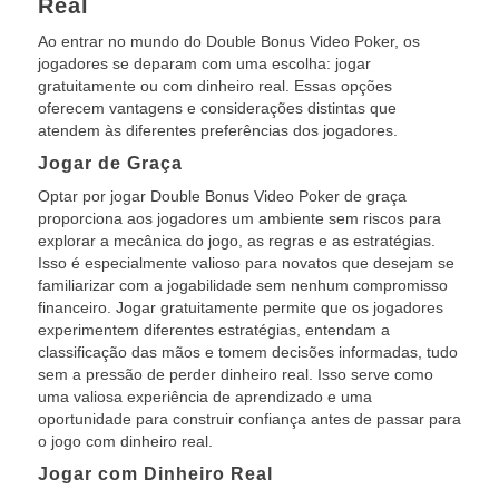
Real
Ao entrar no mundo do Double Bonus Video Poker, os
jogadores se deparam com uma escolha: jogar
gratuitamente ou com dinheiro real. Essas opções
oferecem vantagens e considerações distintas que
atendem às diferentes preferências dos jogadores.
Jogar de Graça
Optar por jogar Double Bonus Video Poker de graça
proporciona aos jogadores um ambiente sem riscos para
explorar a mecânica do jogo, as regras e as estratégias.
Isso é especialmente valioso para novatos que desejam se
familiarizar com a jogabilidade sem nenhum compromisso
financeiro. Jogar gratuitamente permite que os jogadores
experimentem diferentes estratégias, entendam a
classificação das mãos e tomem decisões informadas, tudo
sem a pressão de perder dinheiro real. Isso serve como
uma valiosa experiência de aprendizado e uma
oportunidade para construir confiança antes de passar para
o jogo com dinheiro real.
Jogar com Dinheiro Real