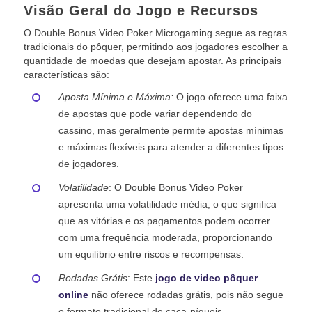
Visão Geral do Jogo e Recursos
O Double Bonus Video Poker Microgaming segue as regras
tradicionais do pôquer, permitindo aos jogadores escolher a
quantidade de moedas que desejam apostar. As principais
características são:
Aposta Mínima e Máxima:
O jogo oferece uma faixa
de apostas que pode variar dependendo do
cassino, mas geralmente permite apostas mínimas
e máximas flexíveis para atender a diferentes tipos
de jogadores.
Volatilidade
: O Double Bonus Video Poker
apresenta uma volatilidade média, o que significa
que as vitórias e os pagamentos podem ocorrer
com uma frequência moderada, proporcionando
um equilíbrio entre riscos e recompensas.
Rodadas Grátis
: Este
jogo de video pôquer
online
não oferece rodadas grátis, pois não segue
o formato tradicional de caça-níqueis.