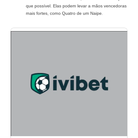
que possível. Elas podem levar a mãos vencedoras
mais fortes, como Quatro de um Naipe.