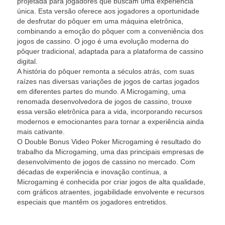
projetada para jogadores que buscam uma experiência
única. Esta versão oferece aos jogadores a oportunidade
de desfrutar do pôquer em uma máquina eletrônica,
combinando a emoção do pôquer com a conveniência dos
jogos de cassino. O jogo é uma evolução moderna do
pôquer tradicional, adaptada para a plataforma de cassino
digital.
A história do pôquer remonta a séculos atrás, com suas
raízes nas diversas variações de jogos de cartas jogados
em diferentes partes do mundo. A Microgaming, uma
renomada desenvolvedora de jogos de cassino, trouxe
essa versão eletrônica para a vida, incorporando recursos
modernos e emocionantes para tornar a experiência ainda
mais cativante.
O Double Bonus Video Poker Microgaming é resultado do
trabalho da Microgaming, uma das principais empresas de
desenvolvimento de jogos de cassino no mercado. Com
décadas de experiência e inovação contínua, a
Microgaming é conhecida por criar jogos de alta qualidade,
com gráficos atraentes, jogabilidade envolvente e recursos
especiais que mantêm os jogadores entretidos.