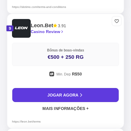
https://slotimo.com/terms-and-conditions
Leon.bet
3.91
9
Casino Review
Bônus de boas-vindas
€500 + 250 RG
R$50
Min. Dep
JOGAR AGORA
MAIS INFORMAÇÕES +
https://leon.bet/terms