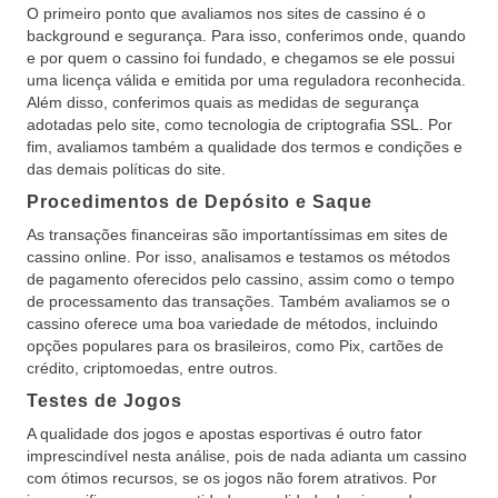
O primeiro ponto que avaliamos nos sites de cassino é o
background e segurança. Para isso, conferimos onde, quando
e por quem o cassino foi fundado, e chegamos se ele possui
uma licença válida e emitida por uma reguladora reconhecida.
Além disso, conferimos quais as medidas de segurança
adotadas pelo site, como tecnologia de criptografia SSL. Por
fim, avaliamos também a qualidade dos termos e condições e
das demais políticas do site.
Procedimentos de Depósito e Saque
As transações financeiras são importantíssimas em sites de
cassino online. Por isso, analisamos e testamos os métodos
de pagamento oferecidos pelo cassino, assim como o tempo
de processamento das transações. Também avaliamos se o
cassino oferece uma boa variedade de métodos, incluindo
opções populares para os brasileiros, como Pix, cartões de
crédito, criptomoedas, entre outros.
Testes de Jogos
A qualidade dos jogos e apostas esportivas é outro fator
imprescindível nesta análise, pois de nada adianta um cassino
com ótimos recursos, se os jogos não forem atrativos. Por