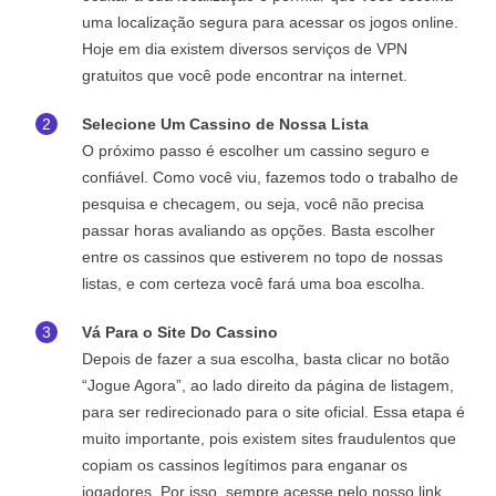
uma localização segura para acessar os jogos online.
Hoje em dia existem diversos serviços de VPN
gratuitos que você pode encontrar na internet.
Selecione Um Cassino de Nossa Lista
O próximo passo é escolher um cassino seguro e
confiável. Como você viu, fazemos todo o trabalho de
pesquisa e checagem, ou seja, você não precisa
passar horas avaliando as opções. Basta escolher
entre os cassinos que estiverem no topo de nossas
listas, e com certeza você fará uma boa escolha.
Vá Para o Site Do Cassino
Depois de fazer a sua escolha, basta clicar no botão
“Jogue Agora”, ao lado direito da página de listagem,
para ser redirecionado para o site oficial. Essa etapa é
muito importante, pois existem sites fraudulentos que
copiam os cassinos legítimos para enganar os
jogadores. Por isso, sempre acesse pelo nosso link