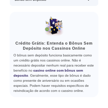
Crédito Grátis: Entenda o Bônus Sem
Depósito nos Cassinos Online
O bônus sem depósito funciona basicamente como
um crédito grátis nos cassinos online. Não é
necessário depositar nenhum real para receber este
benefício no
casino online com bônus sem
deposito
. Geralmente, esse tipo de bônus é dado
como presente de aniversário ou em ocasiões
especiais. Podem haver requisitos específicos de
reivindicação de acordo com o cassino online.