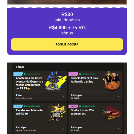
R$30
min. depósito
R$4,800 + 75 RG
bônus
JOGUE AGORA