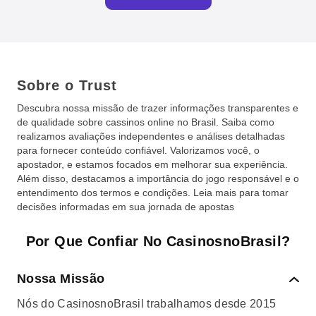
Sobre o Trust
Descubra nossa missão de trazer informações transparentes e
de qualidade sobre cassinos online no Brasil. Saiba como
realizamos avaliações independentes e análises detalhadas
para fornecer conteúdo confiável. Valorizamos você, o
apostador, e estamos focados em melhorar sua experiência.
Além disso, destacamos a importância do jogo responsável e o
entendimento dos termos e condições. Leia mais para tomar
decisões informadas em sua jornada de apostas
Por Que Confiar No CasinosnoBrasil?
Nossa Missão
Nós do CasinosnoBrasil trabalhamos desde 2015