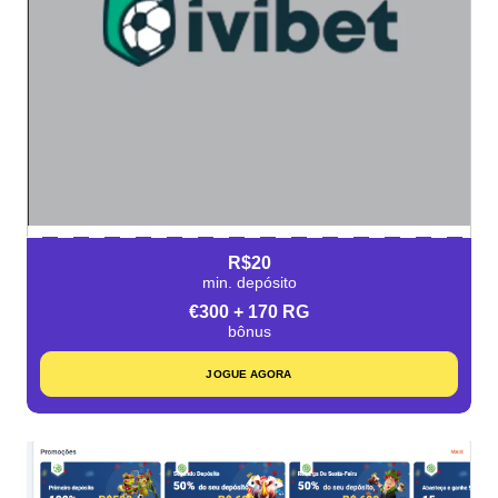
R$20
min. depósito
€300 + 170 RG
bônus
JOGUE AGORA