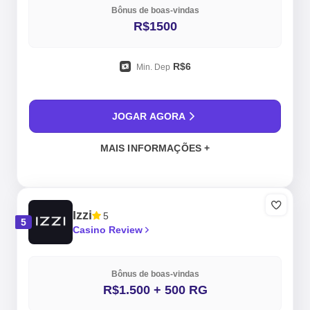
Bônus de boas-vindas
R$1500
R$6
Min. Dep
JOGAR AGORA
MAIS INFORMAÇÕES +
Izzi
5
5
Casino Review
Bônus de boas-vindas
R$1.500 + 500 RG