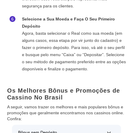
segurança para os clientes.
Selecione a Sua Moeda e Faça O Seu Primeiro
Depósito
Agora, basta selecionar o Real como sua moeda (em
alguns casos, essa etapa por vir junto do cadastro) e
fazer o primeiro depósito. Para isso, vá até o seu perfil
e busque pelo menu “Caixa” ou “Depositar”. Selecione
o seu método de pagamento preferido entre as opções
disponíveis e finalize o pagamento.
Os Melhores Bônus e Promoções de
Cassino No Brasil
A seguir, vamos trazer os melhores e mais populares bônus e
promoções que geralmente encontramos nos cassinos online.
Confira:
Bônus sem Depósito