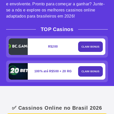
e envolvente. Pronto para começar a ganhar? Junte-
se a nós e explore os melhores cassinos online
adaptados para brasileiros em 2026!
TOP Casinos
R$200
CLAIM BONUS
100% até R$500 + 20 RG
CLAIM BONUS
✅ Cassinos Online no Brasil 2026