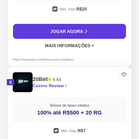
R$20
Min. Dep
JOGAR AGORA
MAIS INFORMAÇÕES +
https://izzicasino.com/terms-and-conditions
20Bet
4.64
6
Casino Review
Bônus de boas-vindas
100% até R$500 + 20 RG
R$7
Min. Dep