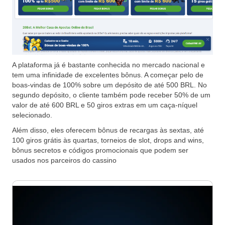
A plataforma já é bastante conhecida no mercado nacional e
tem uma infinidade de excelentes bônus. A começar pelo de
boas-vindas de 100% sobre um depósito de até 500 BRL. No
segundo depósito, o cliente também pode receber 50% de um
valor de até 600 BRL e 50 giros extras em um caça-níquel
selecionado.
Além disso, eles oferecem bônus de recargas às sextas, até
100 giros grátis às quartas, torneios de slot, drops and wins,
bônus secretos e códigos promocionais que podem ser
usados nos parceiros do cassino