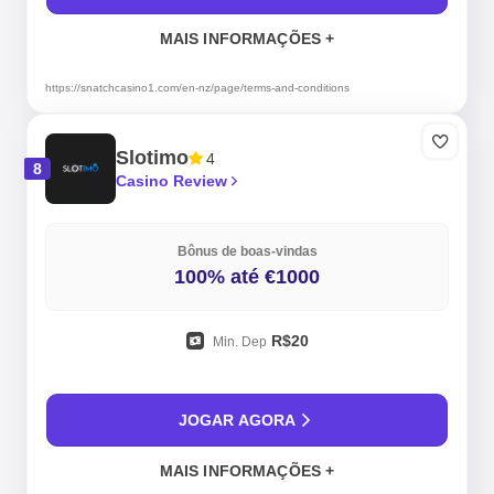
MAIS INFORMAÇÕES +
https://snatchcasino1.com/en-nz/page/terms-and-conditions
Slotimo
4
8
Casino Review
Bônus de boas-vindas
100% até €1000
R$20
Min. Dep
JOGAR AGORA
MAIS INFORMAÇÕES +