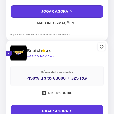
JOGAR AGORA
MAIS INFORMAÇÕES +
https://20bet.com/information/terms-and-conditions
Snatch
4.5
7
Casino Review
Bônus de boas-vindas
450% up to €3000 + 325 RG
R$100
Min. Dep
JOGAR AGORA