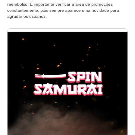
reembolso. É importante verificar a área de promoções
constantemente, pois sempre aparece uma novidade para
agradar os usuários.