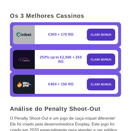
Os 3 Melhores Cassinos
€300 + 170 RG
CLAIM BONUS
250% up to €2,500 + 250
CLAIM BONUS
RG
€400 + 150 RG
CLAIM BONUS
Análise do Penalty Shoot-Out
O Penalty Shoot-Out é um jogo de caça-níquel diferente!
Ele foi criado pela desenvolvedora Evoplay. Este jogo foi
criado em 2020 especialmente para atender a um público