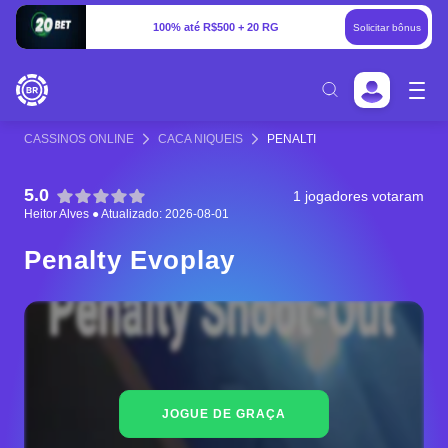
100% até R$500 + 20 RG
Solicitar bônus
CASSINOS ONLINE
CACA NIQUEIS
PENALTI
5.0
1
jogadores votaram
Heitor Alves
●
Atualizado:
2026-08-01
Penalty Evoplay
JOGUE DE GRAÇA