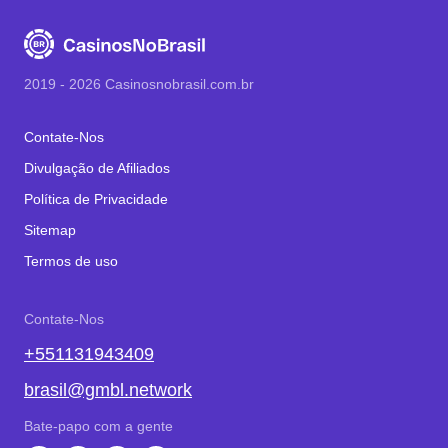
2019 - 2026 Casinosnobrasil.com.br
Contate-Nos
Divulgação de Afiliados
Política de Privacidade
Sitemap
Termos de uso
Contate-Nos
+551131943409
brasil@gmbl.network
Bate-papo com a gente