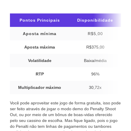
Pontos Principais
Disponibilidade
Aposta mínima
R$5,00
Aposta máxima
R$375,00
Volatilidade
Baixa/média
RTP
96%
Multiplicador máximo
30,72x
Você pode aproveitar este jogo de forma gratuita, isso pode
ser feito através de jogar o modo demo do Penalty Shoot
Out, ou por meio de um bônus de boas-vidas oferecido
pelo seu cassino de escolha. Mas fique ligado, pois o jogo
do Penalti não tem linhas de pagamentos ou tambores