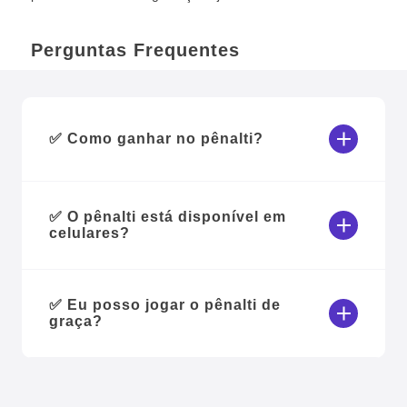
Perguntas Frequentes
✅ Como ganhar no pênalti?
✅ O pênalti está disponível em
celulares?
✅ Eu posso jogar o pênalti de
graça?