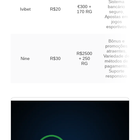
Sistema
€300 +
bancário
Ivibet
R$20
170 RG
seguro,
Apostas em
jogos
esportivos
Bônus e
promoções
atraentes,
R$2500
Variedade de
Nine
R$30
+ 250
métodos de
RG
pagamento,
Suporte
responsivo