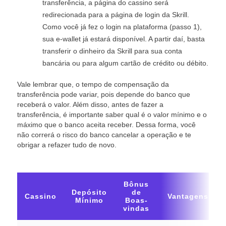
transferência, a página do cassino será
redirecionada para a página de login da Skrill.
Como você já fez o login na plataforma (passo 1),
sua e-wallet já estará disponível. A partir daí, basta
transferir o dinheiro da Skrill para sua conta
bancária ou para algum cartão de crédito ou débito.
Vale lembrar que, o tempo de compensação da
transferência pode variar, pois depende do banco que
receberá o valor. Além disso, antes de fazer a
transferência, é importante saber qual é o valor mínimo e o
máximo que o banco aceita receber. Dessa forma, você
não correrá o risco do banco cancelar a operação e te
obrigar a refazer tudo de novo.
Bônus
Depósito
de
Cassino
Vantagens
Mínimo
Boas-
vindas