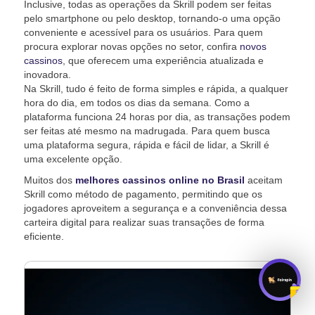
Inclusive, todas as operações da Skrill podem ser feitas
pelo smartphone ou pelo desktop, tornando-o uma opção
conveniente e acessível para os usuários. Para quem
procura explorar novas opções no setor, confira
novos
cassinos
, que oferecem uma experiência atualizada e
inovadora.
Na Skrill, tudo é feito de forma simples e rápida, a qualquer
hora do dia, em todos os dias da semana. Como a
plataforma funciona 24 horas por dia, as transações podem
ser feitas até mesmo na madrugada. Para quem busca
uma plataforma segura, rápida e fácil de lidar, a Skrill é
uma excelente opção.
Muitos dos
melhores cassinos online no Brasil
aceitam
Skrill como método de pagamento, permitindo que os
jogadores aproveitem a segurança e a conveniência dessa
carteira digital para realizar suas transações de forma
eficiente.