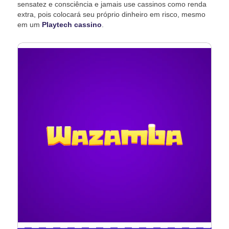
sensatez e consciência e jamais use cassinos como renda
extra, pois colocará seu próprio dinheiro em risco, mesmo
em um
Playtech cassino
.