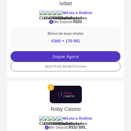
Ivibet
Leia a Análise
R$20
Min Deposit:
Bônus de boas-vindas
€300 + 170 RG
Jogue Agora
MOSTRAR BENEFÍCIOS
2
Roby Casino
Leia a Análise
R$10 BRL
Min Deposit: