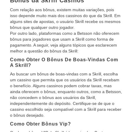
Bônus da Skrill Casinos
Com relação aos bônus, existem muitas variações, pois
isso depende muito mais dos cassinos do que da Skrill. Em
alguns sites de apostas, o usuário Skrill recebe os mesmos
bônus que qualquer outro jogador.
Por outro lado, plataformas como a Betsson não oferecem
bônus para jogadores que usam a Skrill como forma de
pagamento. A seguir, veja alguns tópicos que esclarecem
melhor a questão do bônus da Skrill:
Como Obter O Bônus De Boas-Vindas Com
A Skrill?
Ao buscar um bônus de boas-vindas com a Skrill, escolha
um cassino que permita que os usuários da Skrill recebam
o benefício. Alguns cassinos podem cobrar taxas, mas
ainda oferecem o bônus, enquanto outros, como a Betsson,
não concedem o bônus aos usuários da Skrill,
independentemente do depósito. Certifique-se de que o
cassino escolhido seja compatível com a Skrill para receber
o bônus desejado.
Como Obter Bônus Vip?