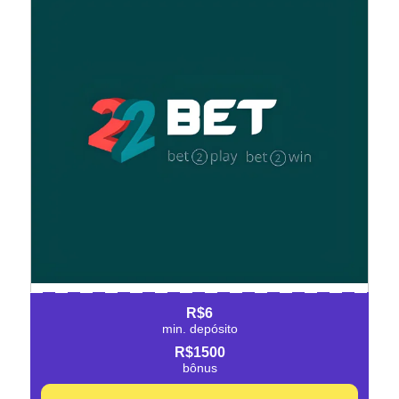
R$6
min. depósito
R$1500
bônus