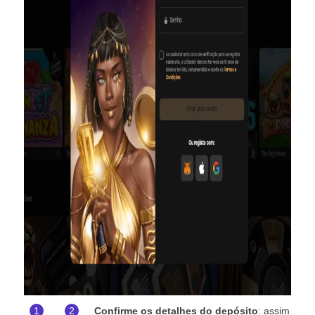
Confirme os detalhes do depósito
: assim