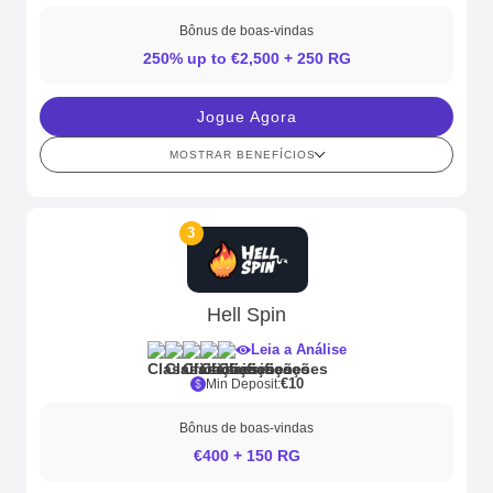
Bônus de boas-vindas
250% up to €2,500 + 250 RG
Jogue Agora
MOSTRAR BENEFÍCIOS
3
Hell Spin
Leia a Análise
€10
Min Deposit:
Bônus de boas-vindas
€400 + 150 RG