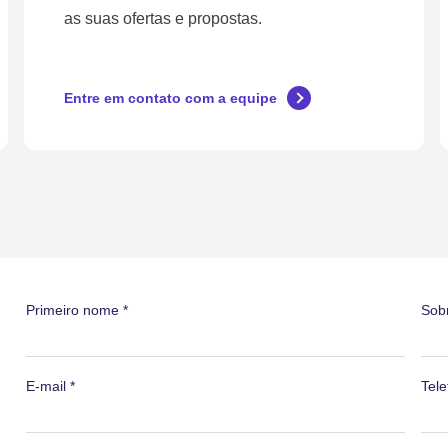
as suas ofertas e propostas.
Entre em contato com a equipe
Primeiro nome *
Sob
E-mail *
Tele