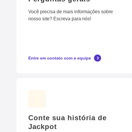
Você precisa de mais informações sobre
nosso site? Escreva para nós!
Entre em contato com a equipe
Conte sua história de
Jackpot