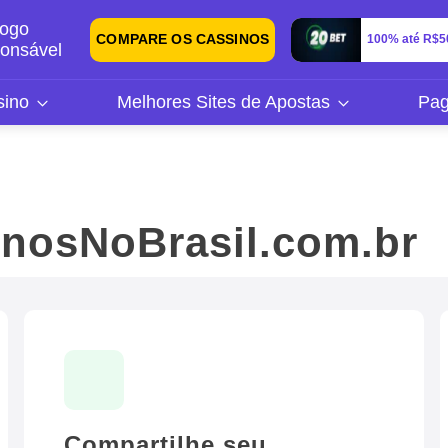
Jogo
COMPARE OS CASSINOS
100% até R$5
onsável
sino
Melhores Sites de Apostas
Pag
inosNoBrasil.com.br
Compartilhe seu