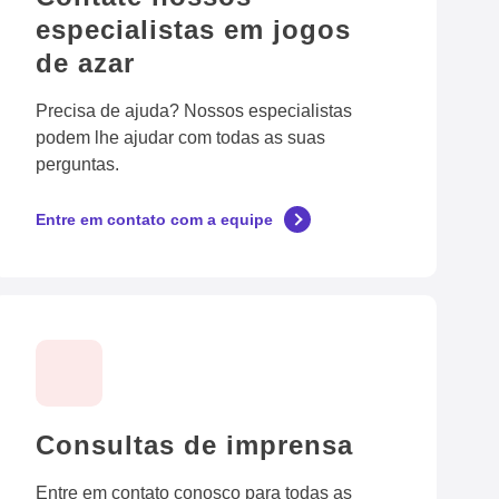
especialistas em jogos
de azar
Precisa de ajuda? Nossos especialistas
podem lhe ajudar com todas as suas
perguntas.
Entre em contato com a equipe
Consultas de imprensa
Entre em contato conosco para todas as