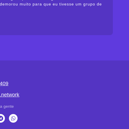
 demorou muito para que eu tivesse um grupo de
409
.network
a gente