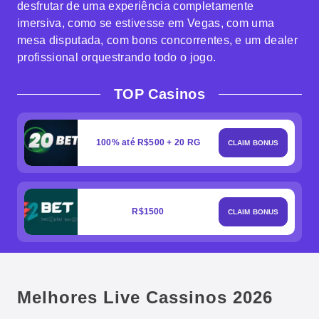
desfrutar de uma experiência completamente
imersiva, como se estivesse em Vegas, com uma
mesa disputada, com bons concorrentes, e um dealer
profissional orquestrando todo o jogo.
TOP Casinos
100% até R$500 + 20 RG
CLAIM BONUS
R$1500
CLAIM BONUS
Melhores Live Cassinos 2026