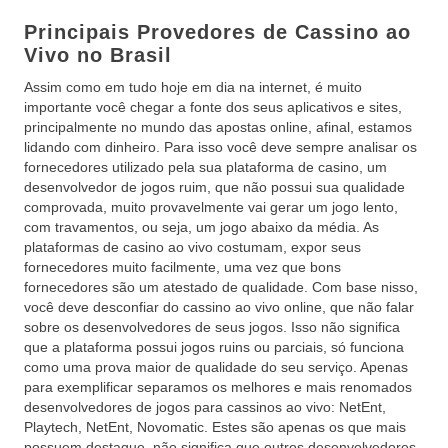
Principais Provedores de Cassino ao
Vivo no Brasil
Assim como em tudo hoje em dia na internet, é muito
importante você chegar a fonte dos seus aplicativos e sites,
principalmente no mundo das apostas online, afinal, estamos
lidando com dinheiro. Para isso você deve sempre analisar os
fornecedores utilizado pela sua plataforma de casino, um
desenvolvedor de jogos ruim, que não possui sua qualidade
comprovada, muito provavelmente vai gerar um jogo lento,
com travamentos, ou seja, um jogo abaixo da média. As
plataformas de casino ao vivo costumam, expor seus
fornecedores muito facilmente, uma vez que bons
fornecedores são um atestado de qualidade. Com base nisso,
você deve desconfiar do cassino ao vivo online, que não falar
sobre os desenvolvedores de seus jogos. Isso não significa
que a plataforma possui jogos ruins ou parciais, só funciona
como uma prova maior de qualidade do seu serviço. Apenas
para exemplificar separamos os melhores e mais renomados
desenvolvedores de jogos para cassinos ao vivo: NetEnt,
Playtech, NetEnt, Novomatic. Estes são apenas os que mais
possuem destaque, não significa que outros desenvolvedores