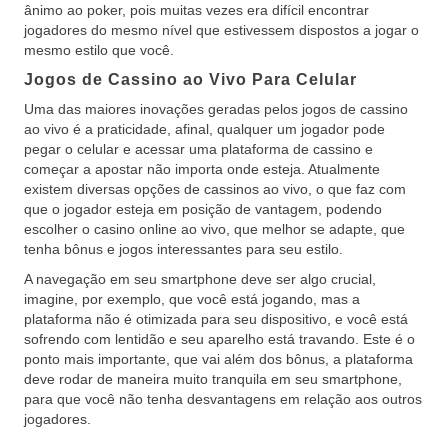
ânimo ao poker, pois muitas vezes era difícil encontrar
jogadores do mesmo nível que estivessem dispostos a jogar o
mesmo estilo que você.
Jogos de Cassino ao Vivo Para Celular
Uma das maiores inovações geradas pelos jogos de cassino
ao vivo é a praticidade, afinal, qualquer um jogador pode
pegar o celular e acessar uma plataforma de cassino e
começar a apostar não importa onde esteja. Atualmente
existem diversas opções de cassinos ao vivo, o que faz com
que o jogador esteja em posição de vantagem, podendo
escolher o casino online ao vivo, que melhor se adapte, que
tenha bônus e jogos interessantes para seu estilo.
A navegação em seu smartphone deve ser algo crucial,
imagine, por exemplo, que você está jogando, mas a
plataforma não é otimizada para seu dispositivo, e você está
sofrendo com lentidão e seu aparelho está travando. Este é o
ponto mais importante, que vai além dos bônus, a plataforma
deve rodar de maneira muito tranquila em seu smartphone,
para que você não tenha desvantagens em relação aos outros
jogadores.