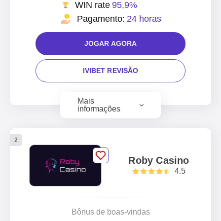
WIN rate
95,9%
Pagamento:
24 horas
JOGAR AGORA
IVIBET REVISÃO
Mais
informações
2
Roby Casino
4.5
Bônus de boas-vindas