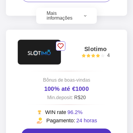
Mais
informações
Slotimo
4
Bônus de boas-vindas
100% até €1000
Min.deposit:
R$20
WIN rate
96.2%
Pagamento:
24 horas