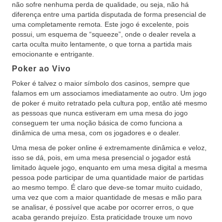
não sofre nenhuma perda de qualidade, ou seja, não há
diferença entre uma partida disputada de forma presencial de
uma completamente remota. Este jogo é excelente, pois
possui, um esquema de “squeeze”, onde o dealer revela a
carta oculta muito lentamente, o que torna a partida mais
emocionante e entrigante.
Poker ao Vivo
Poker é talvez o maior símbolo dos casinos, sempre que
falamos em um associamos imediatamente ao outro. Um jogo
de poker é muito retratado pela cultura pop, então até mesmo
as pessoas que nunca estiveram em uma mesa do jogo
conseguem ter uma noção básica de como funciona a
dinâmica de uma mesa, com os jogadores e o dealer.
Uma mesa de poker online é extremamente dinâmica e veloz,
isso se dá, pois, em uma mesa presencial o jogador está
limitado àquele jogo, enquanto em uma mesa digital a mesma
pessoa pode participar de uma quantidade maior de partidas
ao mesmo tempo. É claro que deve-se tomar muito cuidado,
uma vez que com a maior quantidade de mesas e mão para
se analisar, é possível que acabe por ocorrer erros, o que
acaba gerando prejuízo. Esta praticidade trouxe um novo