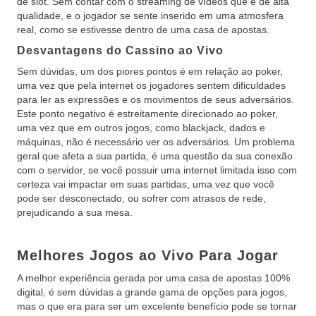
de slot. Sem contar com o streaming de vídeos que é de alta
qualidade, e o jogador se sente inserido em uma atmosfera
real, como se estivesse dentro de uma casa de apostas.
Desvantagens do Cassino ao Vivo
Sem dúvidas, um dos piores pontos é em relação ao poker,
uma vez que pela internet os jogadores sentem dificuldades
para ler as expressões e os movimentos de seus adversários.
Este ponto negativo é estreitamente direcionado ao poker,
uma vez que em outros jogos, como blackjack, dados e
máquinas, não é necessário ver os adversários. Um problema
geral que afeta a sua partida, é uma questão da sua conexão
com o servidor, se você possuir uma internet limitada isso com
certeza vai impactar em suas partidas, uma vez que você
pode ser desconectado, ou sofrer com atrasos de rede,
prejudicando a sua mesa.
Melhores Jogos ao Vivo Para Jogar
A melhor experiência gerada por uma casa de apostas 100%
digital, é sem dúvidas a grande gama de opções para jogos,
mas o que era para ser um excelente benefício pode se tornar