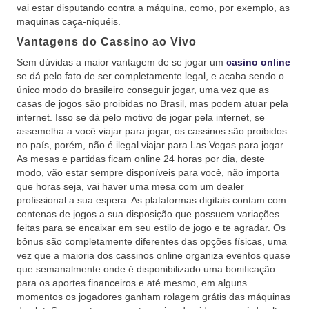
vai estar disputando contra a máquina, como, por exemplo, as
maquinas caça-níquéis.
Vantagens do Cassino ao Vivo
Sem dúvidas a maior vantagem de se jogar um
casino online
se dá pelo fato de ser completamente legal, e acaba sendo o
único modo do brasileiro conseguir jogar, uma vez que as
casas de jogos são proibidas no Brasil, mas podem atuar pela
internet. Isso se dá pelo motivo de jogar pela internet, se
assemelha a você viajar para jogar, os cassinos são proibidos
no país, porém, não é ilegal viajar para Las Vegas para jogar.
As mesas e partidas ficam online 24 horas por dia, deste
modo, vão estar sempre disponíveis para você, não importa
que horas seja, vai haver uma mesa com um dealer
profissional a sua espera. As plataformas digitais contam com
centenas de jogos a sua disposição que possuem variações
feitas para se encaixar em seu estilo de jogo e te agradar. Os
bônus são completamente diferentes das opções físicas, uma
vez que a maioria dos cassinos online organiza eventos quase
que semanalmente onde é disponibilizado uma bonificação
para os aportes financeiros e até mesmo, em alguns
momentos os jogadores ganham rolagem grátis das máquinas