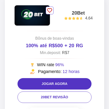
20Bet
4.64
Bônus de boas-vindas
100% até R$500 + 20 RG
Min.deposit:
R$7
WIN rate
96%
Pagamento:
12 horas
JOGAR AGORA
20BET REVISÃO