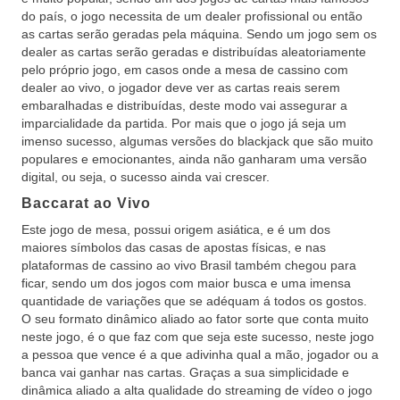
do país, o jogo necessita de um dealer profissional ou então
as cartas serão geradas pela máquina. Sendo um jogo sem os
dealer as cartas serão geradas e distribuídas aleatoriamente
pelo próprio jogo, em casos onde a mesa de cassino com
dealer ao vivo, o jogador deve ver as cartas reais serem
embaralhadas e distribuídas, deste modo vai assegurar a
imparcialidade da partida. Por mais que o jogo já seja um
imenso sucesso, algumas versões do blackjack que são muito
populares e emocionantes, ainda não ganharam uma versão
digital, ou seja, o sucesso ainda vai crescer.
Baccarat ao Vivo
Este jogo de mesa, possui origem asiática, e é um dos
maiores símbolos das casas de apostas físicas, e nas
plataformas de cassino ao vivo Brasil também chegou para
ficar, sendo um dos jogos com maior busca e uma imensa
quantidade de variações que se adéquam á todos os gostos.
O seu formato dinâmico aliado ao fator sorte que conta muito
neste jogo, é o que faz com que seja este sucesso, neste jogo
a pessoa que vence é a que adivinha qual a mão, jogador ou a
banca vai ganhar nas cartas. Graças a sua simplicidade e
dinâmica aliado a alta qualidade do streaming de vídeo o jogo