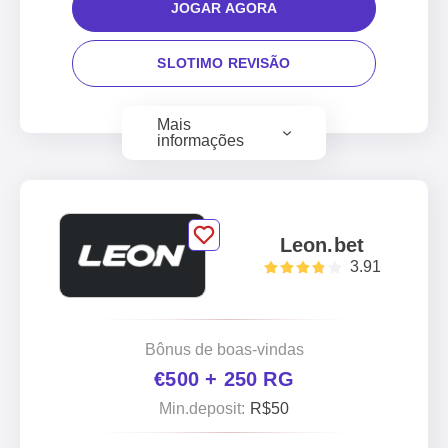
JOGAR AGORA
SLOTIMO REVISÃO
Mais
informações
Leon.bet
3.91
Bônus de boas-vindas
€500 + 250 RG
Min.deposit:
R$50