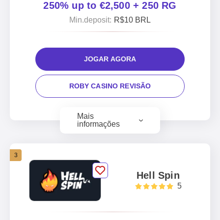
250% up to €2,500 + 250 RG
Min.deposit:
R$10 BRL
JOGAR AGORA
ROBY CASINO REVISÃO
Mais
informações
3
Hell Spin
5