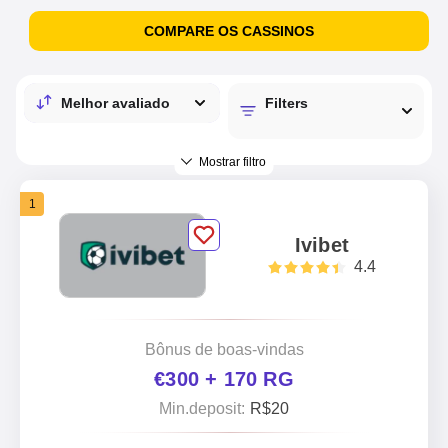
COMPARE OS CASSINOS
Melhor avaliado
Filters
Mostrar filtro
1
Ivibet
4.4
Bônus de boas-vindas
€300 + 170 RG
Min.deposit:
R$20