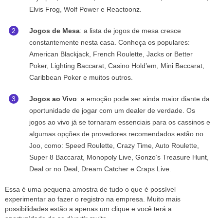
Elvis Frog, Wolf Power e Reactoonz.
Jogos de Mesa
: a lista de jogos de mesa cresce
constantemente nesta casa. Conheça os populares:
American Blackjack, French Roulette, Jacks or Better
Poker, Lighting Baccarat, Casino Hold’em, Mini Baccarat,
Caribbean Poker e muitos outros.
Jogos ao Vivo
: a emoção pode ser ainda maior diante da
oportunidade de jogar com um dealer de verdade. Os
jogos ao vivo já se tornaram essenciais para os cassinos e
algumas opções de provedores recomendados estão no
Joo, como: Speed Roulette, Crazy Time, Auto Roulette,
Super 8 Baccarat, Monopoly Live, Gonzo’s Treasure Hunt,
Deal or no Deal, Dream Catcher e Craps Live.
Essa é uma pequena amostra de tudo o que é possível
experimentar ao fazer o registro na empresa. Muito mais
possibilidades estão a apenas um clique e você terá a