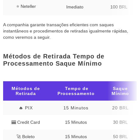
⭐️ Neteller
Imediato
100 BRL
A companhia garante transações eficientes com saques
instantâneos e procedimentos de retiradas igualmente rápidas,
como veremos a seguir.
Métodos de Retirada Tempo de
Processamento Saque Mínimo
Métodos de
Tempo de
Saque
Retirada
Processamento
Mínimo
🔥 PIX
15 Minutos
20 BRL
🎰 Credit Card
15 Minutos
30 BRL
🚀 Boleto
15 Minutos
50 BRL