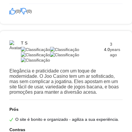
(0)
(0)
T S
3
4.0
years
ago
Elegância e praticidade com um toque de
modernidade. O Joo Casino tem um ar sofisticado,
mas sem complicar a jogatina. Eles apostam em um
site fácil de usar, variedade de jogos bacana, e boas
promoções para manter a diversão acesa.
Prós
O site é bonito e organizado - agiliza a sua experiência.
Contras