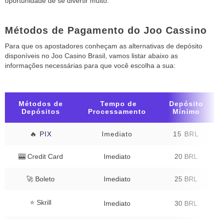
oportunidade de se divertir muito.
Métodos de Pagamento do Joo Cassino
Para que os apostadores conheçam as alternativas de depósito
disponíveis no Joo Casino Brasil, vamos listar abaixo as
informações necessárias para que você escolha a sua:
Métodos de
Tempo de
Depósito
Depósitos
Processamento
Mínimo
🔥
PIX
Imediato
15 BRL
🎰 Credit Card
Imediato
20 BRL
🚀 Boleto
Imediato
25 BRL
⭐️ Skrill
Imediato
30 BRL