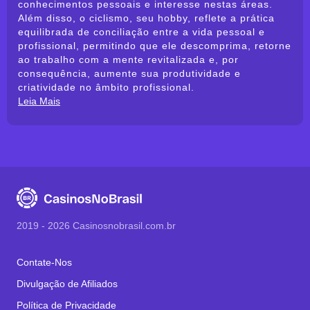
conhecimentos pessoais e interesse nestas áreas.
Além disso, o ciclismo, seu hobby, reflete a prática
equilibrada de conciliação entre a vida pessoal e
profissional, permitindo que ele descomprima, retorne
ao trabalho com a mente revitalizada e, por
consequência, aumente sua produtividade e
criatividade no âmbito profissional.
Leia Mais
2019 - 2026 Casinosnobrasil.com.br
Contate-Nos
Divulgação de Afiliados
Política de Privacidade