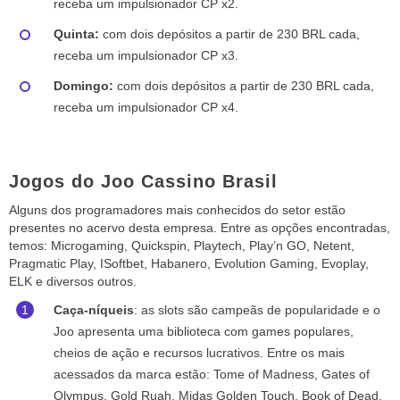
receba um impulsionador CP x2.
Quinta:
com dois depósitos a partir de 230 BRL cada,
receba um impulsionador CP x3.
Domingo:
com dois depósitos a partir de 230 BRL cada,
receba um impulsionador CP x4.
Jogos do Joo Cassino Brasil
Alguns dos programadores mais conhecidos do setor estão
presentes no acervo desta empresa. Entre as opções encontradas,
temos: Microgaming, Quickspin, Playtech, Play’n GO, Netent,
Pragmatic Play, ISoftbet, Habanero, Evolution Gaming, Evoplay,
ELK e diversos outros.
Caça-níqueis
: as slots são campeãs de popularidade e o
Joo apresenta uma biblioteca com games populares,
cheios de ação e recursos lucrativos. Entre os mais
acessados da marca estão: Tome of Madness, Gates of
Olympus, Gold Ruah, Midas Golden Touch, Book of Dead,