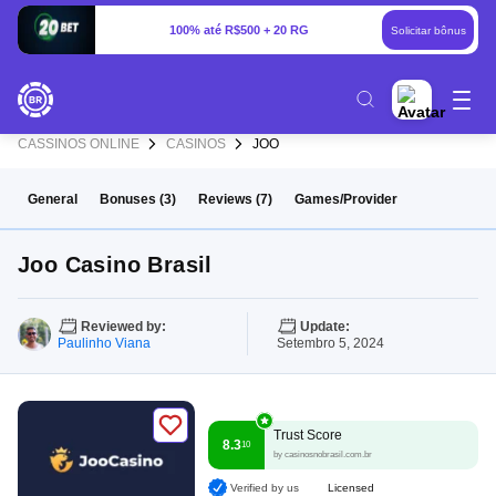
100% até R$500 + 20 RG
Solicitar bônus
CASSINOS ONLINE
CASINOS
JOO
General
Bonuses
3
Reviews
7
Games/Provider
Joo Casino Brasil
Reviewed by:
Update:
Paulinho Viana
Setembro 5, 2024
Trust Score
8.3
10
by casinosnobrasil.com.br
Velocidade de
8.4 / 10
Verified by us
Licensed
Saque