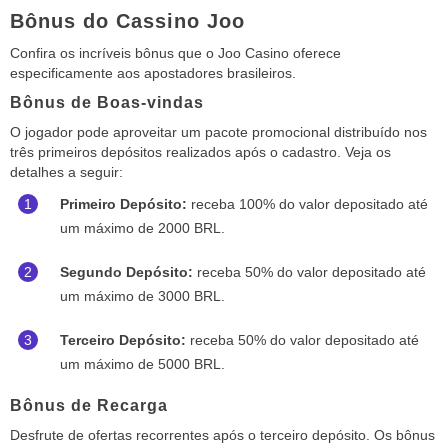
Bônus do Cassino Joo
Confira os incríveis bônus que o Joo Casino oferece
especificamente aos apostadores brasileiros.
Bônus de Boas-vindas
O jogador pode aproveitar um pacote promocional distribuído nos
três primeiros depósitos realizados após o cadastro. Veja os
detalhes a seguir:
Primeiro Depósito:
receba 100% do valor depositado até
um máximo de 2000 BRL.
Segundo Depósito:
receba 50% do valor depositado até
um máximo de 3000 BRL.
Terceiro Depósito:
receba 50% do valor depositado até
um máximo de 5000 BRL.
Bônus de Recarga
Desfrute de ofertas recorrentes após o terceiro depósito. Os bônus