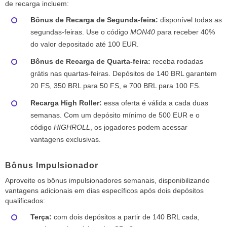
de recarga incluem:
Bônus de Recarga de Segunda-feira:
disponível todas as
segundas-feiras. Use o código
MON40
para receber 40%
do valor depositado até 100 EUR.
Bônus de Recarga de Quarta-feira:
receba rodadas
grátis nas quartas-feiras. Depósitos de 140 BRL garantem
20 FS, 350 BRL para 50 FS, e 700 BRL para 100 FS.
Recarga High Roller:
essa oferta é válida a cada duas
semanas. Com um depósito mínimo de 500 EUR e o
código
HIGHROLL
, os jogadores podem acessar
vantagens exclusivas.
Bônus Impulsionador
Aproveite os bônus impulsionadores semanais, disponibilizando
vantagens adicionais em dias específicos após dois depósitos
qualificados:
Terça:
com dois depósitos a partir de 140 BRL cada,