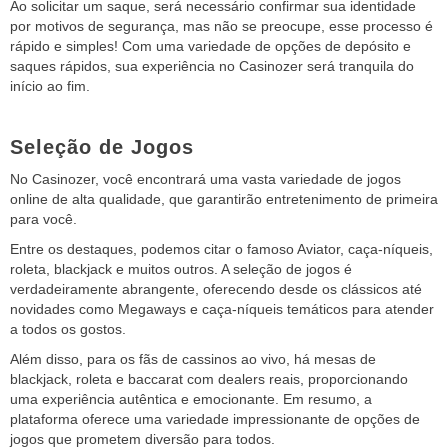
Ao solicitar um saque, será necessário confirmar sua identidade
por motivos de segurança, mas não se preocupe, esse processo é
rápido e simples! Com uma variedade de opções de depósito e
saques rápidos, sua experiência no Casinozer será tranquila do
início ao fim.
Seleção de Jogos
No Casinozer, você encontrará uma vasta variedade de jogos
online de alta qualidade, que garantirão entretenimento de primeira
para você.
Entre os destaques, podemos citar o famoso Aviator, caça-níqueis,
roleta, blackjack e muitos outros. A seleção de jogos é
verdadeiramente abrangente, oferecendo desde os clássicos até
novidades como Megaways e caça-níqueis temáticos para atender
a todos os gostos.
Além disso, para os fãs de cassinos ao vivo, há mesas de
blackjack, roleta e baccarat com dealers reais, proporcionando
uma experiência autêntica e emocionante. Em resumo, a
plataforma oferece uma variedade impressionante de opções de
jogos que prometem diversão para todos.