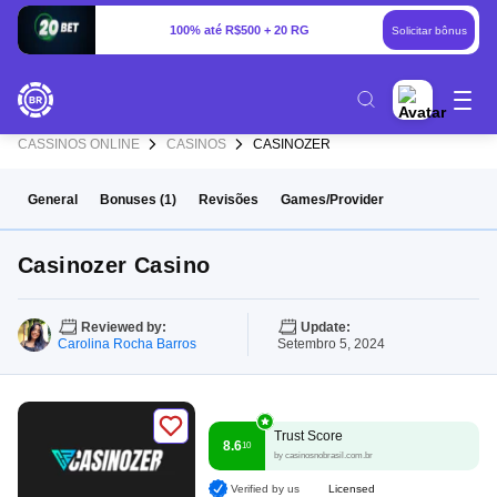
100% até R$500 + 20 RG
Solicitar bônus
CASSINOS ONLINE
CASINOS
CASINOZER
General
Bonuses
1
Revisões
Games/Provider
Casinozer Casino
Reviewed by:
Update:
Carolina Rocha Barros
Setembro 5, 2024
Trust Score
8.6
10
by casinosnobrasil.com.br
Velocidade de
8.1 / 10
Verified by us
Licensed
Saque