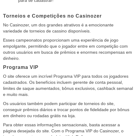
para se cadastrar!
Torneios e Competições no Casinozer
No Casinozer, um dos grandes atrativos é a emocionante
variedade de torneios de cassino disponíveis.
Esses campeonatos proporcionam uma experiência de jogo
empolgante, permitindo que o jogador entre em competição com
outros usuários em busca de prêmios e enormes recompensas em
dinheiro.
Programa VIP
O site oferece um incrível Programa VIP para todos os jogadores
cadastrados. Os benefícios incluem gerente de conta pessoal,
limites de saque aumentados, bônus exclusivos, cashback semanal
e muito mais.
Os usuários também podem participar de torneios do site,
conseguir prêmios diários e trocar pontos de fidelidade por bônus
em dinheiro ou rodadas grátis na loja.
Para obter essas informações sensacionais, basta acessar a
página desejada do site. Com o Programa VIP do Casinozer, o