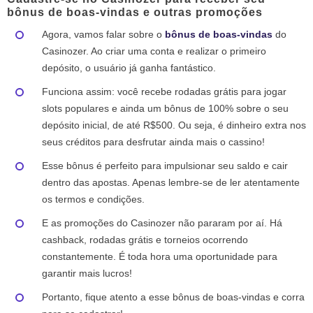
bônus de boas-vindas e outras promoções
Agora, vamos falar sobre o
bônus de boas-vindas
do
Casinozer. Ao criar uma conta e realizar o primeiro
depósito, o usuário já ganha fantástico.
Funciona assim: você recebe rodadas grátis para jogar
slots populares e ainda um bônus de 100% sobre o seu
depósito inicial, de até R$500. Ou seja, é dinheiro extra nos
seus créditos para desfrutar ainda mais o cassino!
Esse bônus é perfeito para impulsionar seu saldo e cair
dentro das apostas. Apenas lembre-se de ler atentamente
os termos e condições.
E as promoções do Casinozer não pararam por aí. Há
cashback, rodadas grátis e torneios ocorrendo
constantemente. É toda hora uma oportunidade para
garantir mais lucros!
Portanto, fique atento a esse bônus de boas-vindas e corra