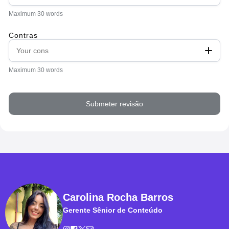
Maximum 30 words
Contras
Maximum 30 words
Submeter revisão
Carolina Rocha Barros
Gerente Sênior de Conteúdo