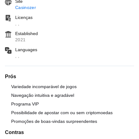
Site
Casinozer
Licenças
, ,
Established
2021
Languages
, ,
Prós
Variedade incomparável de jogos
Navegação intuitiva e agradável
Programa VIP
Possibilidade de apostar com ou sem criptomoedas
Promoções de boas-vindas surpreendentes
Contras