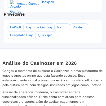
Arcade Games
Provedores
BetSoft
Big Time Gaming
NetEnt
Playtech
Pragmatic Play
Quickspin
Análise do Casinozer em 2026
Chegou o momento de explorar o Casinozer, a nova plataforma de
jogos e apostas online que está fazendo sucesso. Esse
estabelecimento virtual possui uma estética futurista e influenciada
pela cultura nerd, com designs inspirados em jogos como Fortnite.
Apesar da aparência moderna, o Casinozer entrega
funcionalidades sólidas. O site conta com áreas para apostas
esportivas e e-sports, além de aceitar pagamentos em