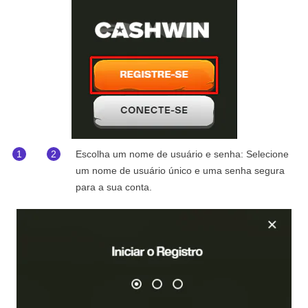
Escolha um nome de usuário e senha: Selecione
um nome de usuário único e uma senha segura
para a sua conta.