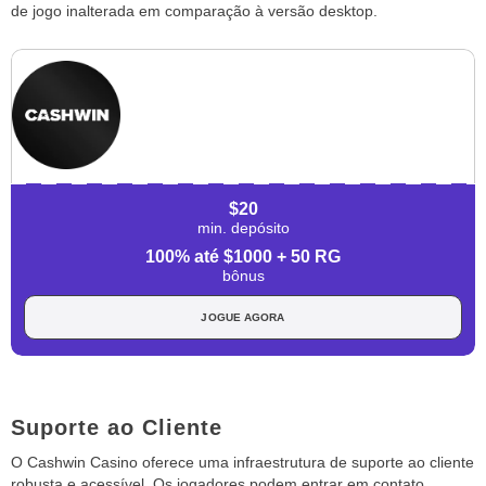
de jogo inalterada em comparação à versão desktop.
$20
min. depósito
100% até $1000 + 50 RG
bônus
JOGUE AGORA
Suporte ao Cliente
O Cashwin Casino oferece uma infraestrutura de suporte ao cliente
robusta e acessível. Os jogadores podem entrar em contato