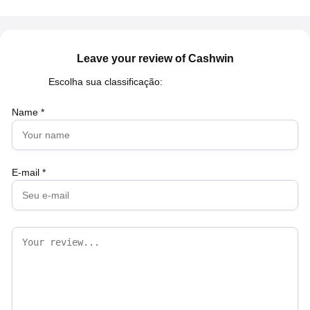
Leave your review of Cashwin
Escolha sua classificação:
Name *
E-mail *