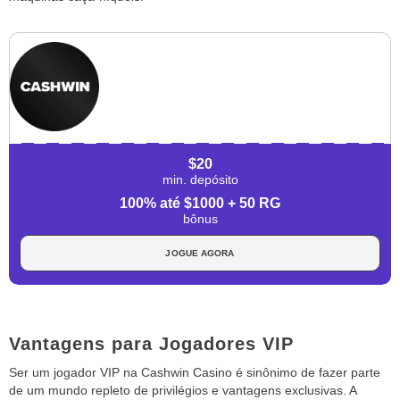
$20
min. depósito
100% até $1000 + 50 RG
bônus
JOGUE AGORA
Vantagens para Jogadores VIP
Ser um jogador VIP na Cashwin Casino é sinônimo de fazer parte
de um mundo repleto de privilégios e vantagens exclusivas. A