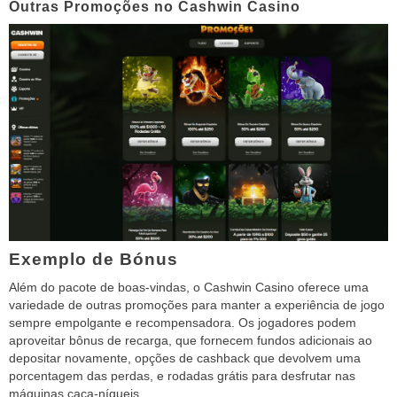
Outras Promoções no Cashwin Casino
Exemplo de Bónus
Além do pacote de boas-vindas, o Cashwin Casino oferece uma
variedade de outras promoções para manter a experiência de jogo
sempre empolgante e recompensadora. Os jogadores podem
aproveitar bônus de recarga, que fornecem fundos adicionais ao
depositar novamente, opções de cashback que devolvem uma
porcentagem das perdas, e rodadas grátis para desfrutar nas
máquinas caça-níqueis.