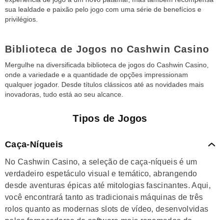
sua lealdade e paixão pelo jogo com uma série de benefícios e
privilégios.
Biblioteca de Jogos no Cashwin Casino
Mergulhe na diversificada biblioteca de jogos do Cashwin Casino,
onde a variedade e a quantidade de opções impressionam
qualquer jogador. Desde títulos clássicos até as novidades mais
inovadoras, tudo está ao seu alcance.
Tipos de Jogos
Caça-Níqueis
No Cashwin Casino, a seleção de caça-níqueis é um
verdadeiro espetáculo visual e temático, abrangendo
desde aventuras épicas até mitologias fascinantes. Aqui,
você encontrará tanto as tradicionais máquinas de três
rolos quanto as modernas slots de vídeo, desenvolvidas