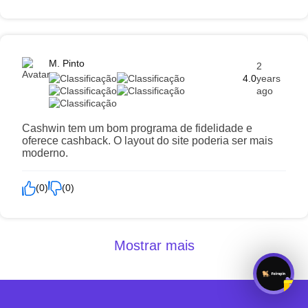
M. Pinto
2
4.0
years
ago
Cashwin tem um bom programa de fidelidade e
oferece cashback. O layout do site poderia ser mais
moderno.
(0)
(0)
Mostrar mais