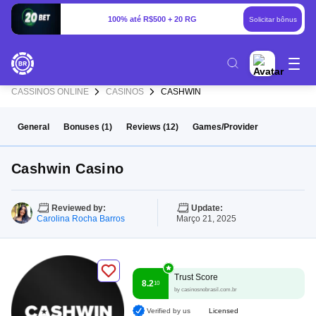
100% até R$500 + 20 RG
Solicitar bônus
CASSINOS ONLINE
CASINOS
CASHWIN
General
Bonuses
1
Reviews
12
Games/Provider
Cashwin Casino
Reviewed by:
Update:
Carolina Rocha Barros
Março 21, 2025
Trust Score
8.2
10
by casinosnobrasil.com.br
Velocidade de
7.2 / 10
Verified by us
Licensed
Saque