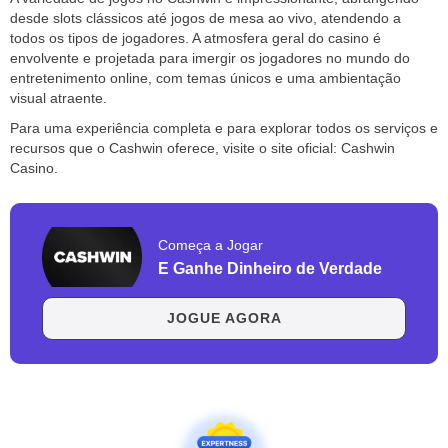
desde slots clássicos até jogos de mesa ao vivo, atendendo a
todos os tipos de jogadores. A atmosfera geral do casino é
envolvente e projetada para imergir os jogadores no mundo do
entretenimento online, com temas únicos e uma ambientação
visual atraente.
Para uma experiência completa e para explorar todos os serviços e
recursos que o Cashwin oferece, visite o site oficial: Cashwin
Casino.
Começa a Jogar
E Ganhe Dinheiro de Verdade
JOGUE AGORA