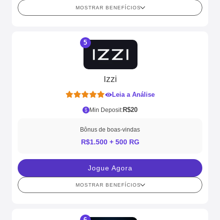
MOSTRAR BENEFÍCIOS
5
Izzi
Leia a Análise
R$20
Min Deposit:
Bônus de boas-vindas
R$1.500 + 500 RG
Jogue Agora
MOSTRAR BENEFÍCIOS
6