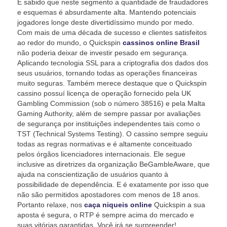
É sabido que neste segmento a quantidade de fraudadores
e esquemas é absurdamente alta. Mantendo potenciais
jogadores longe deste divertidíssimo mundo por medo.
Com mais de uma década de sucesso e clientes satisfeitos
ao redor do mundo, o Quickspin
cassinos online Brasil
não poderia deixar de investir pesado em segurança.
Aplicando tecnologia SSL para a criptografia dos dados dos
seus usuários, tornando todas as operações financeiras
muito seguras. Também merece destaque que o Quickspin
cassino possuí licença de operação fornecido pela UK
Gambling Commission (sob o número 38516) e pela Malta
Gaming Authority, além de sempre passar por avaliações
de segurança por instituições independentes tais como o
TST (Technical Systems Testing). O cassino sempre seguiu
todas as regras normativas e é altamente conceituado
pelos órgãos licenciadores internacionais. Ele segue
inclusive as diretrizes da organização BeGambleAware, que
ajuda na conscientização de usuários quanto à
possibilidade de dependência. E é exatamente por isso que
não são permitidos apostadores com menos de 18 anos.
Portanto relaxe, nos
caça niqueis online
Quickspin a sua
aposta é segura, o RTP é sempre acima do mercado e
suas vitórias garantidas. Você irá se surpreender!