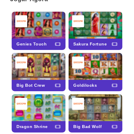
Genies Touch
Sakura Fortune
Big Bot Crew
Goldilocks
Dragon Shrine
Big Bad Wolf