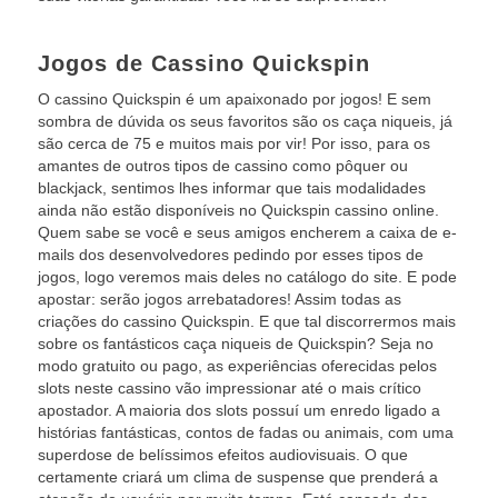
Jogos de Cassino Quickspin
O cassino Quickspin é um apaixonado por jogos! E sem
sombra de dúvida os seus favoritos são os caça niqueis, já
são cerca de 75 e muitos mais por vir! Por isso, para os
amantes de outros tipos de cassino como pôquer ou
blackjack, sentimos lhes informar que tais modalidades
ainda não estão disponíveis no Quickspin cassino online.
Quem sabe se você e seus amigos encherem a caixa de e-
mails dos desenvolvedores pedindo por esses tipos de
jogos, logo veremos mais deles no catálogo do site. E pode
apostar: serão jogos arrebatadores! Assim todas as
criações do cassino Quickspin. E que tal discorrermos mais
sobre os fantásticos caça niqueis de Quickspin? Seja no
modo gratuito ou pago, as experiências oferecidas pelos
slots neste cassino vão impressionar até o mais crítico
apostador. A maioria dos slots possuí um enredo ligado a
histórias fantásticas, contos de fadas ou animais, com uma
superdose de belíssimos efeitos audiovisuais. O que
certamente criará um clima de suspense que prenderá a