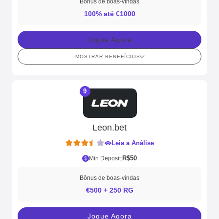
Bônus de boas-vindas
100% até €1000
Jogue Agora
MOSTRAR BENEFÍCIOS
9
Leon.bet
Leia a Análise
R$50
Min Deposit:
Bônus de boas-vindas
€500 + 250 RG
Jogue Agora