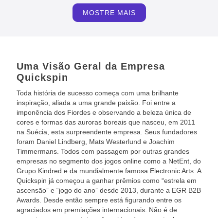
MOSTRE MAIS
Uma Visão Geral da Empresa
Quickspin
Toda história de sucesso começa com uma brilhante
inspiração, aliada a uma grande paixão. Foi entre a
imponência dos Fiordes e observando a beleza única de
cores e formas das auroras boreais que nasceu, em 2011
na Suécia, esta surpreendente empresa. Seus fundadores
foram Daniel Lindberg, Mats Westerlund e Joachim
Timmermans. Todos com passagem por outras grandes
empresas no segmento dos jogos online como a NetEnt, do
Grupo Kindred e da mundialmente famosa Electronic Arts. A
Quickspin já começou a ganhar prêmios como “estrela em
ascensão” e “jogo do ano” desde 2013, durante a EGR B2B
Awards. Desde então sempre está figurando entre os
agraciados em premiações internacionais. Não é de