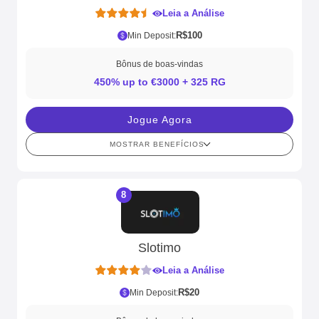
Leia a Análise
R$100
Min Deposit:
Bônus de boas-vindas
450% up to €3000 + 325 RG
Jogue Agora
MOSTRAR BENEFÍCIOS
8
Slotimo
Leia a Análise
R$20
Min Deposit: