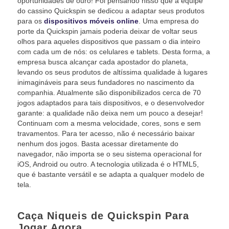
oportunidades de ouro! Foi pensando nisso que a equipe
do cassino Quickspin se dedicou a adaptar seus produtos
para os
dispositivos móveis online
. Uma empresa do
porte da Quickspin jamais poderia deixar de voltar seus
olhos para aqueles dispositivos que passam o dia inteiro
com cada um de nós: os celulares e tablets. Desta forma, a
empresa busca alcançar cada apostador do planeta,
levando os seus produtos de altíssima qualidade à lugares
inimagináveis para seus fundadores no nascimento da
companhia. Atualmente são disponibilizados cerca de 70
jogos adaptados para tais dispositivos, e o desenvolvedor
garante: a qualidade não deixa nem um pouco a desejar!
Continuam com a mesma velocidade, cores, sons e sem
travamentos. Para ter acesso, não é necessário baixar
nenhum dos jogos. Basta acessar diretamente do
navegador, não importa se o seu sistema operacional for
iOS, Android ou outro. A tecnologia utilizada é o HTML5,
que é bastante versátil e se adapta a qualquer modelo de
tela.
Caça Niqueis de Quickspin Para
Jogar Agora