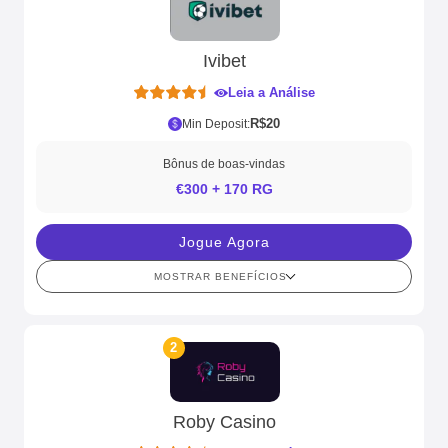
Ivibet
Leia a Análise
R$20
Min Deposit:
Bônus de boas-vindas
€300 + 170 RG
Jogue Agora
MOSTRAR BENEFÍCIOS
2
Roby Casino