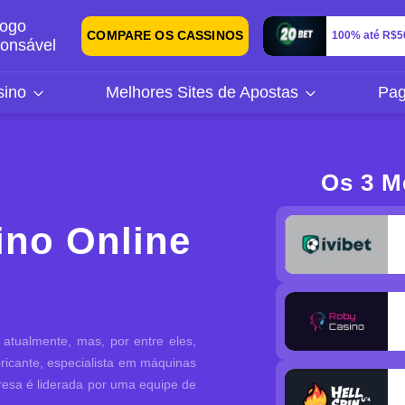
Jogo
COMPARE OS CASSINOS
100% até R$5
onsável
sino
Melhores Sites de Apostas
Pag
Os 3 M
ino Online
atualmente, mas, por entre eles,
ricante, especialista em máquinas
resa é liderada por uma equipe de