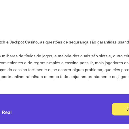
os
tch e Jackpot Casino, as questões de segurança são garantidas usand
ilhares de títulos de jogos, a maioria dos quais são slots e, outro cr
convenientes e de regras simples o cassino possuir, mais jogadores es
os do cassino facilmente e, se ocorrer algum problema, que eles poss
e suporte online trabalham o tempo todo e ajudam prontamente os joga
 Real