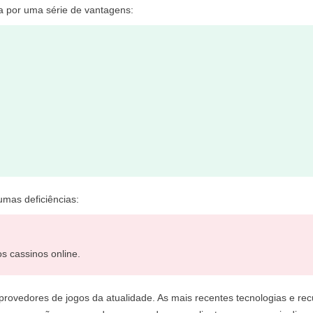
a por uma série de vantagens:
mas deficiências:
s cassinos online.
vedores de jogos da atualidade. As mais recentes tecnologias e rec