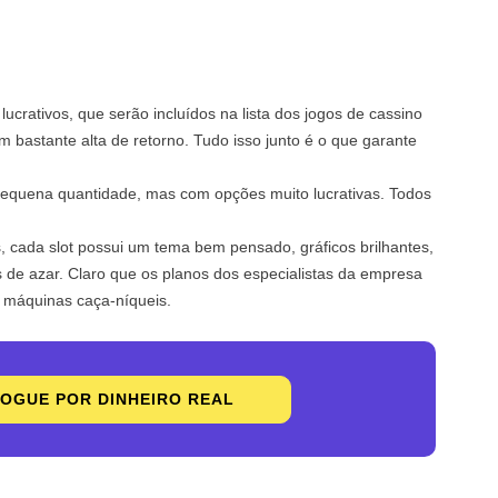
lucrativos, que serão incluídos na lista dos jogos de cassino
 bastante alta de retorno. Tudo isso junto é o que garante
 pequena quantidade, mas com opções muito lucrativas. Todos
, cada slot possui um tema bem pensado, gráficos brilhantes,
 de azar. Claro que os planos dos especialistas da empresa
s máquinas caça-níqueis.
JOGUE POR DINHEIRO REAL