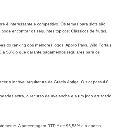
e é interessante e competitivo. Os temas para slots são
pode encontrar os seguintes tópicos: Clássicos de frutas,
s do ranking dos melhores jogos. Apollo Pays, Wild Portals
96 a 98% o que garante pagamentos regulares para os
cer a incrível arquitetura da Grécia Antiga. O slot possui 6
odadas extra, o recurso de avalanche e a um jogo arriscado,
antemente. A percentagem RTP é de 96,58% e a aposta