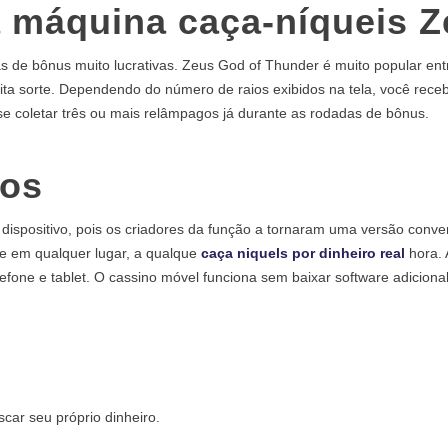
 máquina caça-níqueis Z
de bônus muito lucrativas. Zeus God of Thunder é muito popular entre
ita sorte. Dependendo do número de raios exibidos na tela, você rec
e coletar três ou mais relâmpagos já durante as rodadas de bônus.
sos
spositivo, pois os criadores da função a tornaram uma versão convenien
sse em qualquer lugar, a qualque
caça niquels por dinheiro real
hora. 
one e tablet. O cassino móvel funciona sem baixar software adicional. 
car seu próprio dinheiro.