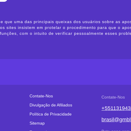
be que uma das principais queixas dos usuários sobre as apo
tos sites insistem em protelar o procedimento para que o apo
 funções, com o intuito de verificar pessoalmente esses prob
Contate-Nos
Contate-Nos
Divulgação de Afiliados
+551131943
Política de Privacidade
brasil@gmbl
Sitemap