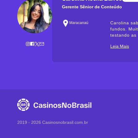
Gerente Sênior de Conteúdo
Carolina sa
Maracanaú
fundos. Mui
testando as
Leia Mais
2019 - 2026 Casinosnobrasil.com.br