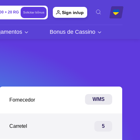
Sign in/up
00 + 20 RG
Solicitar bônus
amentos
Bonus de Cassino
WMS
Fornecedor
Carretel
5