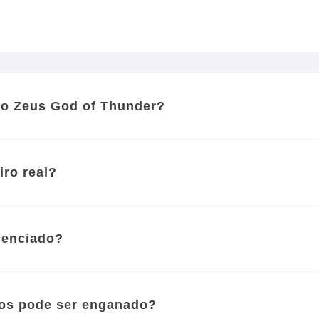
go Zeus God of Thunder?
iro real?
cenciado?
ios pode ser enganado?