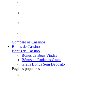
Compare os Cassinos
Bonus de Cassino
Bonus de Cassino
Bônus de Boas Vindas
Bônus de Rodadas Gratis
Gratis Bônus Sem Deposito
Páginas populares