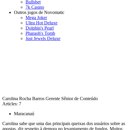
Bullsbet
7k Casino
Outros jogos de Novomatic
Mega Joker
Ultra Hot Deluxe
Dolphin's Pearl
Pharaoh's Tomb
Just Jewels Deluxe
Carolina Rocha Barros
Gerente Sênior de Conteúdo
Articles: 7
Maracanaú
Carolina sabe que uma das principais queixas dos usuários sobre as
apostas, diz respeito à demora no levantamento de fundos. Muitos