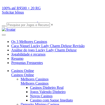
100% até R$500 + 20 RG
Solicitar bônus
×
Os 3 Melhores Cassinos
Caca Niquel Lucky Lady Charm Deluxe Revisão
Análise do jogo Lucky Lady Charm Deluxe
Jogabilidade e recursos
Resumo
Perguntas Frequentes
Casinos Online
Casinos Online
Melhores Cassinos
Melhores Cassinos
Casinos Dinheiro Real
Jogos Valendo Dinheiro
Novos Casinos
Cassino com Saque Imediato
Deposito Minimo Casinos