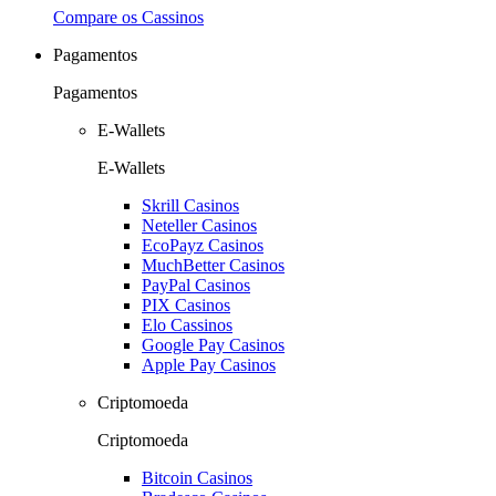
Compare os Cassinos
Pagamentos
Pagamentos
E-Wallets
E-Wallets
Skrill Casinos
Neteller Casinos
EcoPayz Casinos
MuchBetter Casinos
PayPal Casinos
PIX Casinos
Elo Cassinos
Google Pay Casinos
Apple Pay Casinos
Criptomoeda
Criptomoeda
Bitcoin Casinos