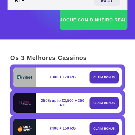
RTP
95.17
JOGUE COM DINHEIRO REAL
Os 3 Melhores Cassinos
€300 + 170 RG
CLAIM BONUS
250% up to €2,500 + 250
CLAIM BONUS
RG
€400 + 150 RG
CLAIM BONUS