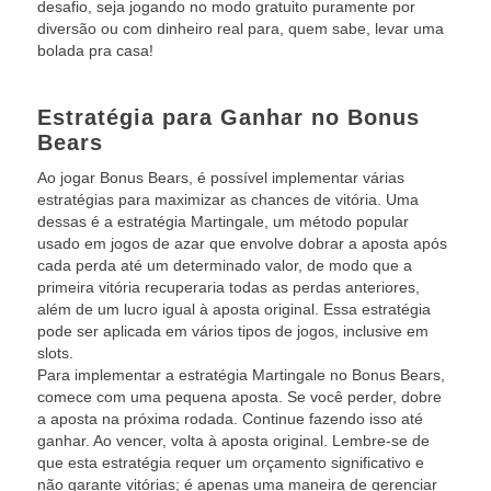
desafio, seja jogando no modo gratuito puramente por
diversão ou com dinheiro real para, quem sabe, levar uma
bolada pra casa!
Estratégia para Ganhar no Bonus
Bears
Ao jogar Bonus Bears, é possível implementar várias
estratégias para maximizar as chances de vitória. Uma
dessas é a estratégia Martingale, um método popular
usado em jogos de azar que envolve dobrar a aposta após
cada perda até um determinado valor, de modo que a
primeira vitória recuperaria todas as perdas anteriores,
além de um lucro igual à aposta original. Essa estratégia
pode ser aplicada em vários tipos de jogos, inclusive em
slots.
Para implementar a estratégia Martingale no Bonus Bears,
comece com uma pequena aposta. Se você perder, dobre
a aposta na próxima rodada. Continue fazendo isso até
ganhar. Ao vencer, volta à aposta original. Lembre-se de
que esta estratégia requer um orçamento significativo e
não garante vitórias; é apenas uma maneira de gerenciar