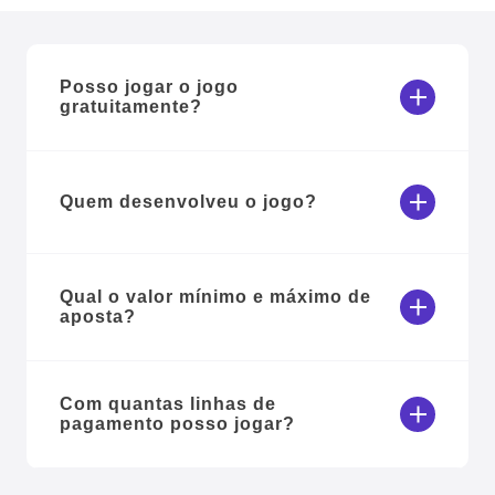
Posso jogar o jogo
gratuitamente?
Quem desenvolveu o jogo?
Qual o valor mínimo e máximo de
aposta?
Com quantas linhas de
pagamento posso jogar?