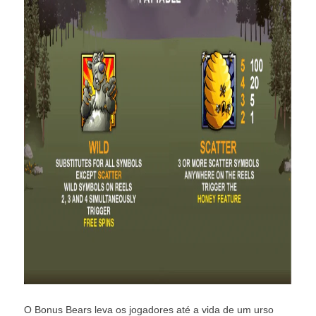
O Bonus Bears leva os jogadores até a vida de um urso