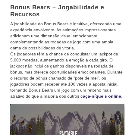
Bonus Bears – Jogabilidade e
Recursos
A jogabilidade do Bonus Bears é intuitiva, oferecendo uma
experiência envolvente. As animações impressionantes
adicionam uma dimensão visual emocionante,
complementando as rodadas de jogo com uma ampla
gama de possibilidades de vitória.
Os jogadores têm a chance de conquistar um jackpot de
5.000 moedas, aumentando a emoção a cada giro. O
jackpot não inclui os ganhos disponíveis na rodada de
bônus, mas oferece oportunidades emocionantes. Durante
o recurso de bônus chamado de “pote de mel”, os
jogadores podem receber até 100 vezes a aposta inicial,
tornando Bonus Bears um jogo com um retorno mais
atrativo do que a maioria dos outros
caça-níqueis online
.