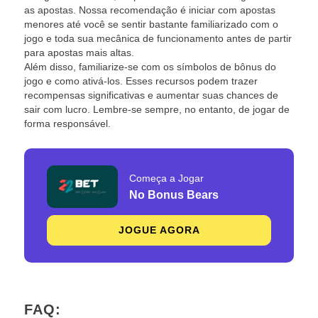
as apostas. Nossa recomendação é iniciar com apostas
menores até você se sentir bastante familiarizado com o
jogo e toda sua mecânica de funcionamento antes de partir
para apostas mais altas.
Além disso, familiarize-se com os símbolos de bônus do
jogo e como ativá-los. Esses recursos podem trazer
recompensas significativas e aumentar suas chances de
sair com lucro. Lembre-se sempre, no entanto, de jogar de
forma responsável.
Começa a Jogar
No Bonus Bears
JOGUE AGORA
FAQ: