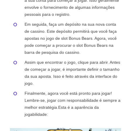
a sua conta para começar a jogar. Isso geralmente
envolve o fornecimento de algumas informações
pessoais para o registro.
Em seguida, faça um depósito na sua nova conta
de cassino. Este depósito permitirá que você faça
apostas no jogo de slot Bonus Bears. Agora, você
pode começar a procurar o slot Bonus Bears na
barra de pesquisa do cassino.
Assim que encontrar o jogo, clique para abrir. Antes
de começar a jogar, é importante definir o tamanho
da sua aposta. Isso é feito através da interface do
jogo.
Finalmente, agora você está pronto para jogar!
Lembre-se, jogar com responsabilidade é sempre a
melhor estratégia.Esta é a aparência da
jogabilidade: