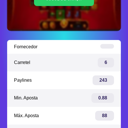
Fornecedor
Carretel
6
Paylines
243
Min. Aposta
0.88
Máx. Aposta
88