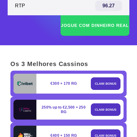
RTP
96.27
JOGUE COM DINHEIRO REAL
Os 3 Melhores Cassinos
€300 + 170 RG
CLAIM BONUS
250% up to €2,500 + 250
CLAIM BONUS
RG
€400 + 150 RG
CLAIM BONUS